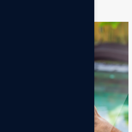
c
l
i
e
n
t
s
*****
5