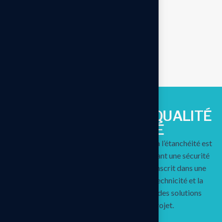
U
N
E
N
G
A
G
E
M
E
N
T
D
E
Q
U
A
L
I
T
É
E
T
D
E
F
I
A
B
I
L
I
T
É
L’ensemble des travaux liés à la structure et à l’étanchéité est
couvert par une garantie décennale, apportant une sécurité
supplémentaire aux clients. L’entreprise s’inscrit dans une
démarche fondée sur la transparence, la technicité et la
proximité, avec pour objectif d’apporter des solutions
durables et adaptées à chaque projet.