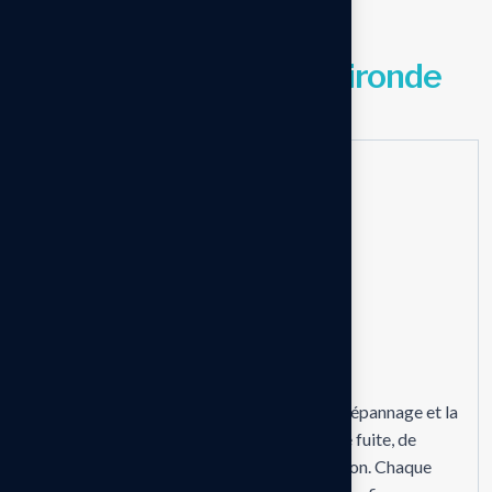
DES PRESTATIONS COMPLÈTES
p
o
u
r
v
o
t
r
e
p
i
s
c
i
n
e
e
n
G
i
r
o
n
d
e
01
Dépannage/réparation
piscine
L’entreprise intervient rapidement pour le dépannage et la
réparation de piscine, notamment en cas de fuite, de
panne électrique ou de problème de filtration. Chaque