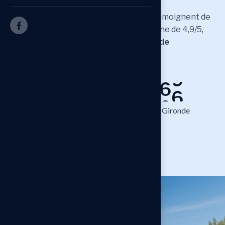
Aujourd’hui,
plus de 100 avis Google
témoignent de
cette confiance, avec une note moyenne de 4,9/5,
reflet du sérieux et de l’engagement de
0
l’entreprise
.
1
5
1
2
0
0
ans
2
3
expèrience
clients en Gironde
4
,9
sur + de 100 avis