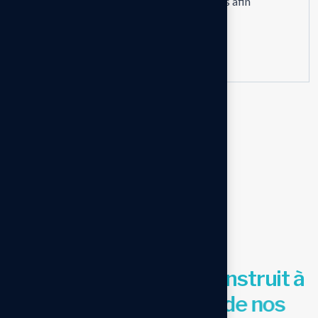
intervention repose sur un diagnostic précis afin
d’apporter une solution fiable et durable.
Voir nos services de dépannage
AVIS CLIENTS
N
o
t
r
e
r
é
p
u
t
a
t
i
o
n
s
e
c
o
n
s
t
r
u
i
t
à
t
r
a
v
e
r
s
l
a
c
o
n
f
i
a
n
c
e
d
e
n
o
s