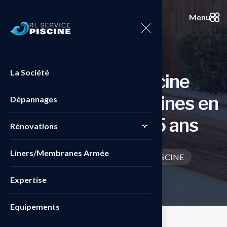
Menu
La Société
R
L
S
e
r
v
i
c
e
P
i
s
c
i
n
e
a
u
s
e
r
v
i
c
e
d
e
s
p
i
s
c
i
n
e
s
e
n
Dépannages
G
i
r
o
n
d
e
d
e
p
u
i
s
5
a
n
s
Rénovations
Liners/Membranes Armée
Acceuil
/
La société RL SERVICE PISCINE
Expertise
Equipements