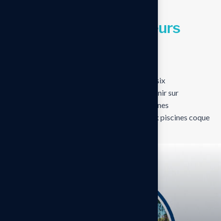
VOTRE PISCINE
U
n
e
é
q
u
i
p
e
,
p
l
u
s
i
e
u
r
s
e
x
p
e
r
t
i
s
e
s
RL Service Piscine s’appuie sur une équipe de six
professionnels spécialisés, capables d’intervenir sur
l’ensemble des problématiques liées aux piscines
traditionnelles, aux piscines maçonnées et aux piscines coque
polyester.